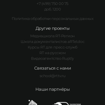
+7 (499) 750 00 75
доб. 1200
Политика обработки персональных данных
Другие проекты
Медиашкола RT-Регион
Школа документалистов aRTel.doc
Курсы RT для пресс-служб
RT на русском
Видеоагентство Ruptly
Связаться с нами
school@rttv.ru
Наши партнёры