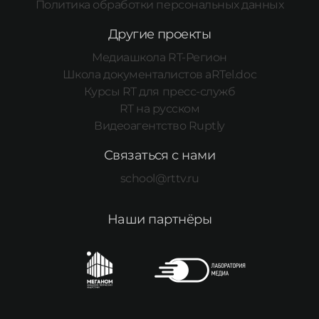
Политика обработки персональных данных
Другие проекты
Медиашкола RT-Регион
Школа документалистов aRTel.doc
Курсы RT для пресс-служб
RT на русском
Видеоагентство Ruptly
Связаться с нами
school@rttv.ru
Наши партнёры