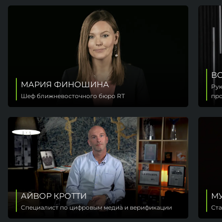
В
МАРИЯ ФИНОШИНА
Рук
Шеф ближневосточного бюро RT
про
АЙВОР КРОТТИ
МУ
Специалист по цифровым медиа и верификации
Ста